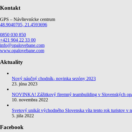
Kontakt
GPS – Návštevnícke centrum
48.9040705, 21.4593696
0850 030 850
+421 904 22 33 00
info@opalovebane.com
www.opalovebane.com
Aktuality
Nový náučný chodník- novinka sezóny 2023
23. júna 2023
NOVINKA! Zážitkový firemný teambuilding v Slovenských op
10. novembra 2022
Svetový unikát východného Slovenska víta tento rok turistov v 
5. júla 2022
Facebook