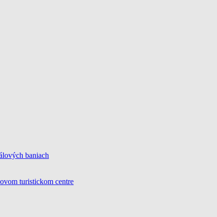
álových baniach
novom turistickom centre