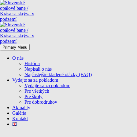
Primary Menu
O nás
História
Napísali o nás
Najčastejšie kladené otázky (FAQ)
Vydajte sa za pokladom
Vydajte sa za pokladom
Pre všetkých
Pre školy
Pre dobrodruhov
Aktuality
Galéria
Kontakt