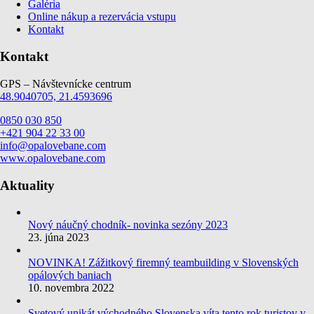
Galéria
Online nákup a rezervácia vstupu
Kontakt
Kontakt
GPS – Návštevnícke centrum
48.9040705, 21.4593696
0850 030 850
+421 904 22 33 00
info@opalovebane.com
www.opalovebane.com
Aktuality
Nový náučný chodník- novinka sezóny 2023
23. júna 2023
NOVINKA! Zážitkový firemný teambuilding v Slovenských
opálových baniach
10. novembra 2022
Svetový unikát východného Slovenska víta tento rok turistov v