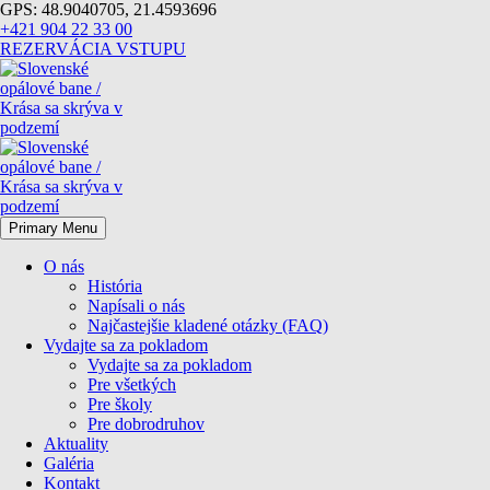
GPS: 48.9040705, 21.4593696
+421 904 22 33 00
REZERVÁCIA VSTUPU
Primary Menu
O nás
História
Napísali o nás
Najčastejšie kladené otázky (FAQ)
Vydajte sa za pokladom
Vydajte sa za pokladom
Pre všetkých
Pre školy
Pre dobrodruhov
Aktuality
Galéria
Kontakt